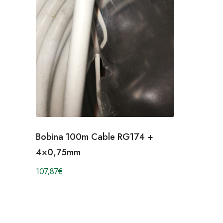
Bobina 100m Cable RG174 +
4×0,75mm
107,87
€