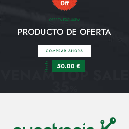
OFERTA EXCLUSIVA
PRODUCTO DE OFERTA
COMPRAR AHORA
Hasta
50.00 €
VENAM TOP SALE
35
%