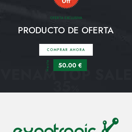
OFERTA EXCLUSIVA
PRODUCTO DE OFERTA
COMPRAR AHORA
Hasta
50.00 €
VENAM TOP SALE
35
%