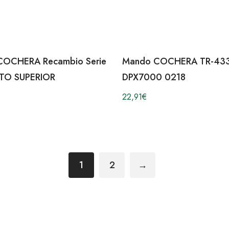
COCHERA Recambio Serie
Mando COCHERA TR-433
TO SUPERIOR
DPX7000 0218
22,91
€
1
2
→