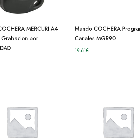
COCHERA MERCURI A4
Mando COCHERA Progra
Grabacion por
Canales MGR90
IDAD
19,61
€