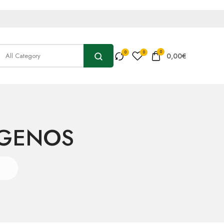
0
0,00
€
GENOS