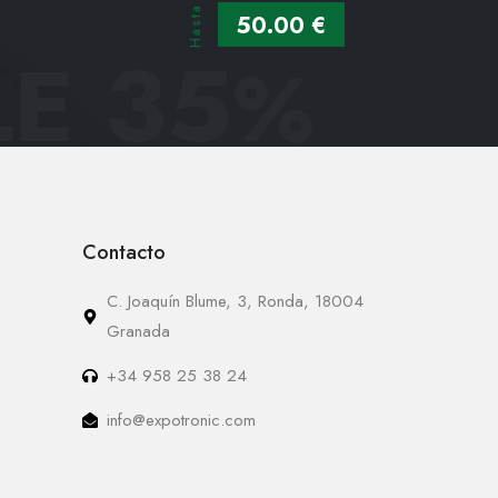
Hasta
50.00 €
E 35
%
Contacto
C. Joaquín Blume, 3, Ronda, 18004
Granada
+34 958 25 38 24
info@expotronic.com