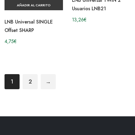
LNB Universal TWIN 2
AÑADIR AL CARRITO
Usuarios LNB21
13,26
€
LNB Universal SINGLE
Offset SHARP
4,75
€
1
2
→