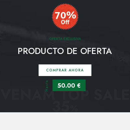
OFERTA EXCLUSIVA
PRODUCTO DE OFERTA
COMPRAR AHORA
Hasta
50.00 €
VENAM TOP SALE
35
%