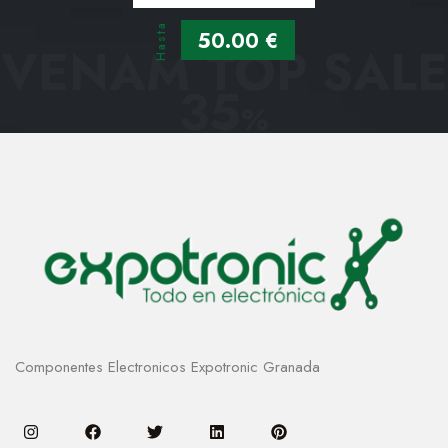
Hasta
50.00 €
VENAM TOP SALE
35
%
Componentes Electronicos Expotronic Granada