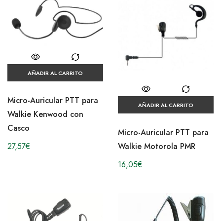
AÑADIR AL CARRITO
Micro-Auricular PTT para
AÑADIR AL CARRITO
Walkie Kenwood con
Casco
Micro-Auricular PTT para
27,57
€
Walkie Motorola PMR
16,05
€