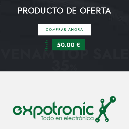
PRODUCTO DE OFERTA
COMPRAR AHORA
Hasta
50.00 €
VENAM TOP SALE
35
%