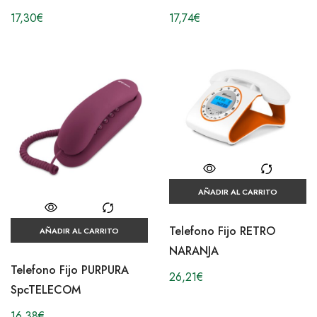
17,74
€
17,30
€
AÑADIR AL CARRITO
Telefono Fijo RETRO
AÑADIR AL CARRITO
NARANJA
Telefono Fijo PURPURA
26,21
€
SpcTELECOM
16,38
€