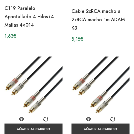
C119 Paralelo
Cable 2xRCA macho a
Apantallado 4 Hilos+4
2xRCA macho 1m ADAM
Mallas 4×014
K3
1,63
€
5,15
€
AÑADIR AL CARRITO
AÑADIR AL CARRITO