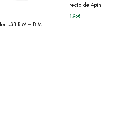
recto de 4pin
1,96
€
or USB B M – B M