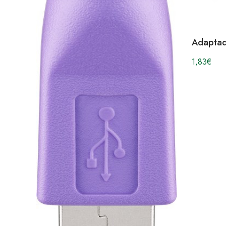
Adaptad
1,83
€