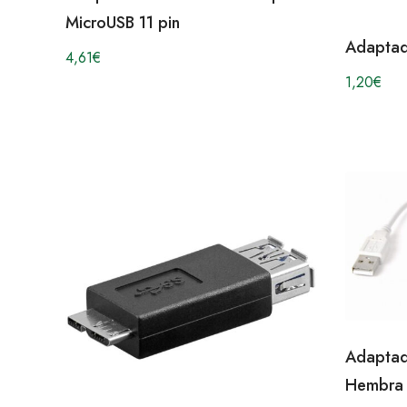
MicroUSB 11 pin
Adaptad
4,61
€
1,20
€
Adaptad
Hembra