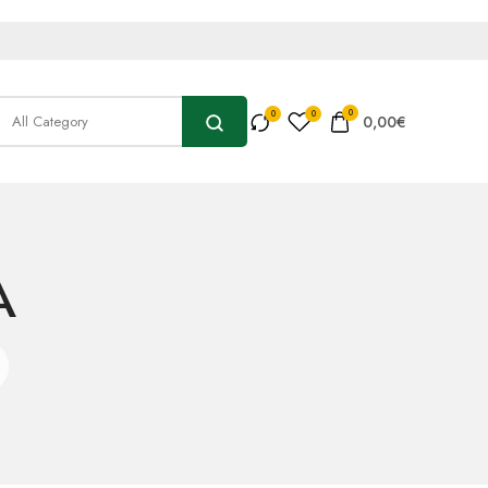
0
0,00
€
A