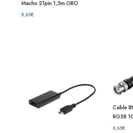
Macho 21pin 1,5m ORO
8,63
€
Cable B
RG58 1
6,65
€