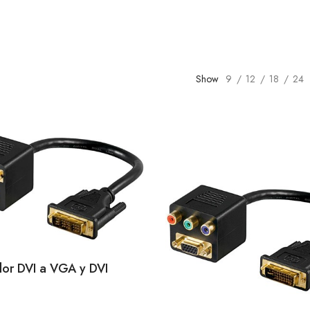
Show
9
12
18
24
or DVI a VGA y DVI