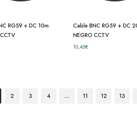
BNC RG59 + DC 10m
Cable BNC RG59 + DC 
 CCTV
NEGRO CCTV
10,45
€
2
3
4
…
11
12
13