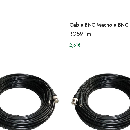
Cable BNC Macho a BNC
RG59 1m
2,61
€