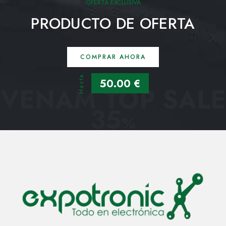
OFERTA EXCLUSIVA
PRODUCTO DE OFERTA
COMPRAR AHORA
Hasta
50.00 €
VENAM TOP SALE
35
%