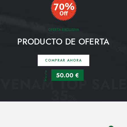
OFERTA EXCLUSIVA
PRODUCTO DE OFERTA
COMPRAR AHORA
Hasta
50.00 €
VENAM TOP SALE
35
%