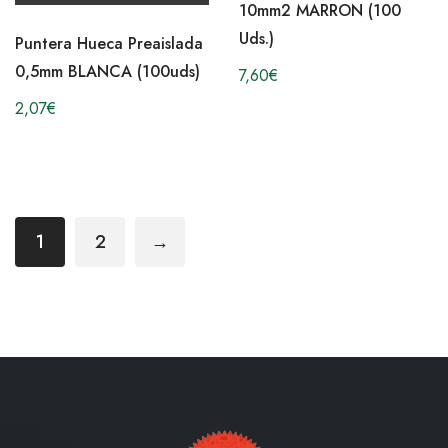
10mm2 MARRON (100
Uds.)
Puntera Hueca Preaislada
0,5mm BLANCA (100uds)
7,60
€
2,07
€
1
2
→