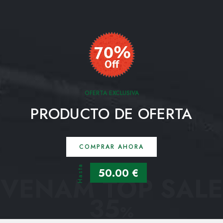
OFERTA EXCLUSIVA
PRODUCTO DE OFERTA
COMPRAR AHORA
Hasta
50.00 €
VENAM TOP SALE
35
%