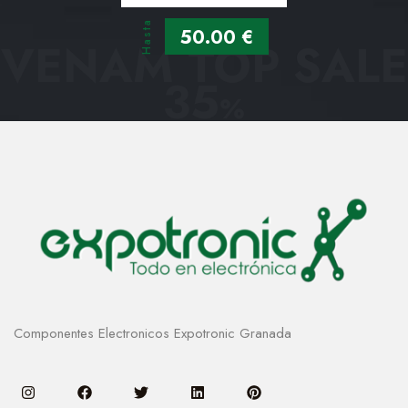
Hasta
50.00 €
VENAM TOP SALE
35
%
Componentes Electronicos Expotronic Granada