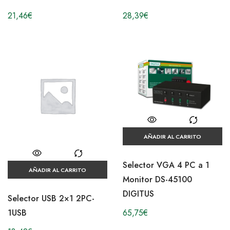
21,46
€
28,39
€
AÑADIR AL CARRITO
Selector VGA 4 PC a 1
AÑADIR AL CARRITO
Monitor DS-45100
DIGITUS
Selector USB 2×1 2PC-
1USB
65,75
€