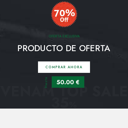
OFERTA EXCLUSIVA
PRODUCTO DE OFERTA
COMPRAR AHORA
Hasta
50.00 €
VENAM TOP SALE
35
%