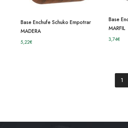
Base En
Base Enchufe Schuko Empotrar
MARFIL
MADERA
3,74
€
5,22
€
1