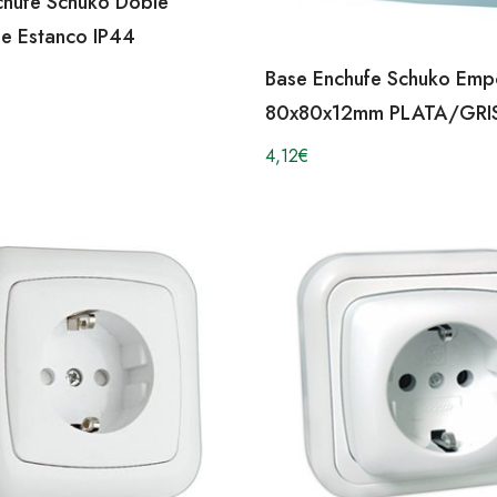
chufe Schuko Doble
ie Estanco IP44
Base Enchufe Schuko Emp
80x80x12mm PLATA/GRI
4,12
€