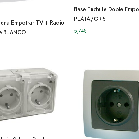
Base Enchufe Doble Empo
PLATA/GRIS
tena Empotrar TV + Radio
5,74
€
ite BLANCO