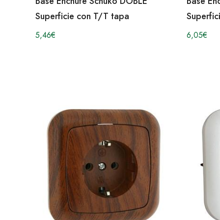
Base Enchufe Schuko DOBLE
Base En
Superficie con T/T tapa
Superfic
5,46
€
6,05
€