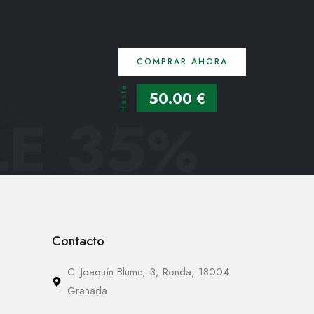
COMPRAR AHORA
Hasta
50.00 €
E 35
%
Contacto
C. Joaquín Blume, 3, Ronda, 18004
Granada