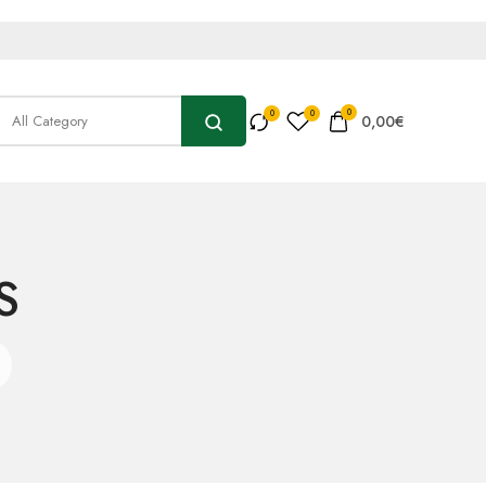
0
0,00
€
S