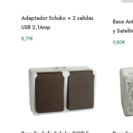
Adaptador Schuko + 2 salidas
Base An
USB 2,1Amp
y Satel
8,77
€
9,80
€