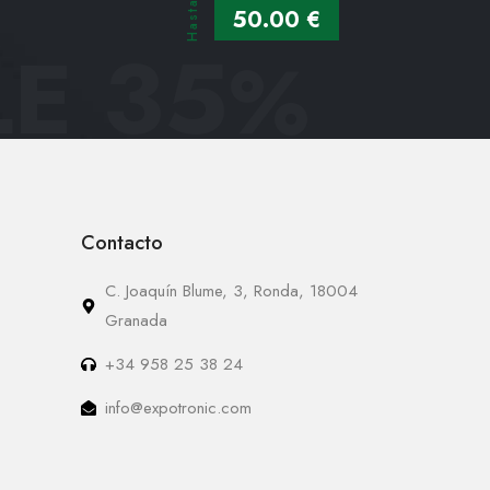
Hasta
50.00 €
E 35
%
Contacto
C. Joaquín Blume, 3, Ronda, 18004
Granada
+34 958 25 38 24
info@expotronic.com