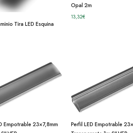
Opal 2m
13,32
€
luminio Tira LED Esquina
LED Empotrable 23×7,8mm
Perfil LED Empotrable 2