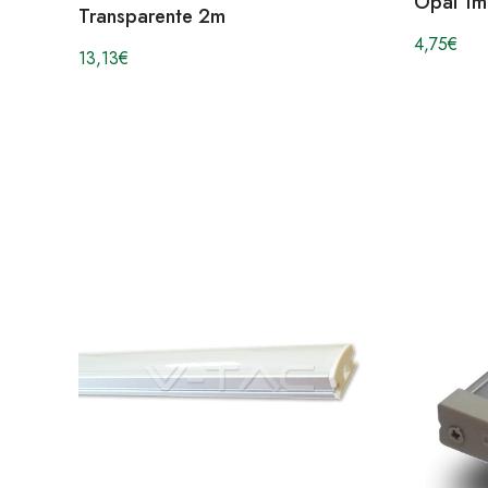
Opal 1m
Transparente 2m
4,75
€
13,13
€