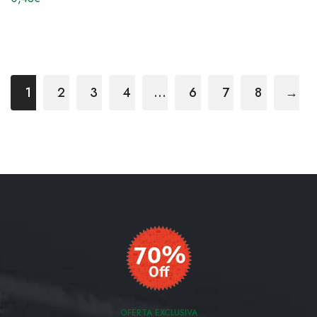
1
2
3
4
…
6
7
8
→
OFERTA EXCLUSIVA