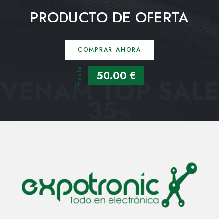
PRODUCTO DE OFERTA
COMPRAR AHORA
Hasta
50.00 €
VENAM TOP SALE
35
%