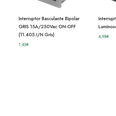
Interrup
Interruptor Basculante Bipolar
Lumino
GRIS 15A/250Vac ON-OFF
(11.405.I/N Gris)
4,98
€
1,45
€