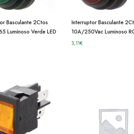
tor Basculante 2Ctos
Interruptor Basculante 2C
65 Luminoso Verde LED
10A/250Vac Luminoso R
3,11
€