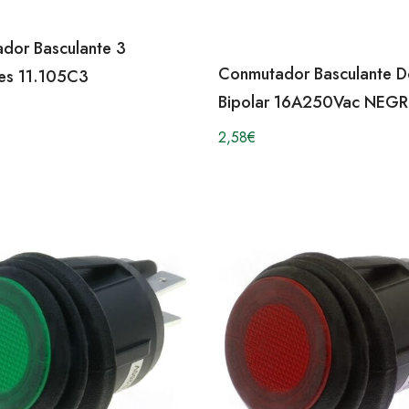
dor Basculante 3
Conmutador Basculante D
nes 11.105C3
Bipolar 16A250Vac NEG
2,58
€