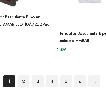
tor Basculante Bipolar
so AMARILLO 10A/250Vac
Interruptor Basculante Bip
Luminoso AMBAR
2,42
€
1
2
3
4
5
6
→