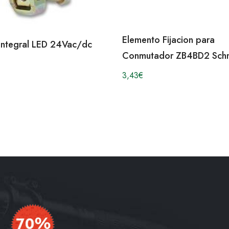
Elemento Fijacion para
Integral LED 24Vac/dc
Conmutador ZB4BD2 Schn
3,43
€