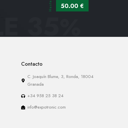
Hasta
50.00 €
E 35
%
Contacto
C. Joaquín Blume, 3, Ronda, 18004
Granada
+34 958 25 38 24
info@expotronic.com