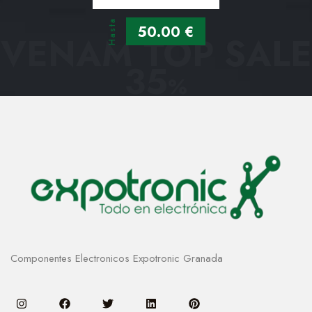
Hasta
50.00 €
VENAM TOP SALE
35
%
Componentes Electronicos Expotronic Granada