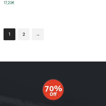
17,23
€
1
2
→