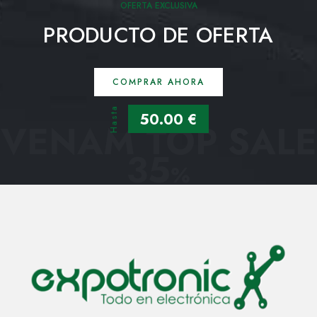
OFERTA EXCLUSIVA
PRODUCTO DE OFERTA
COMPRAR AHORA
Hasta
50.00 €
VENAM TOP SALE
35
%