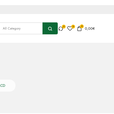
0
0,00
€
LCD