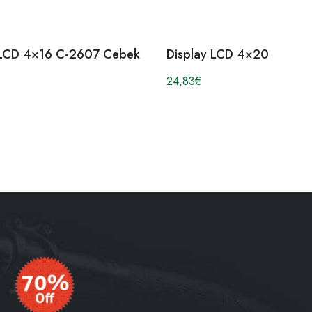
 LCD 4×16 C-2607 Cebek
Display LCD 4×20
24,83
€