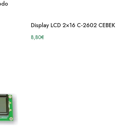
odo
Display LCD 2×16 C-2602 CEBEK
8,80
€