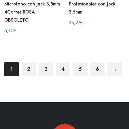
Microfono con Jack 3,5mm
Profesionales con Jack
4Cortes ROSA
3,5mm
OBSOLETO
33,27
€
5,70
€
1
2
3
4
5
6
→