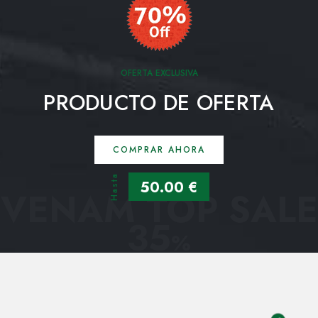
OFERTA EXCLUSIVA
PRODUCTO DE OFERTA
COMPRAR AHORA
Hasta
50.00 €
VENAM TOP SALE
35
%