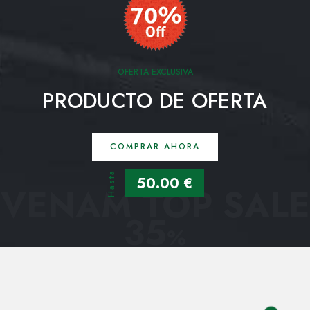
OFERTA EXCLUSIVA
PRODUCTO DE OFERTA
COMPRAR AHORA
Hasta
50.00 €
VENAM TOP SALE
35
%