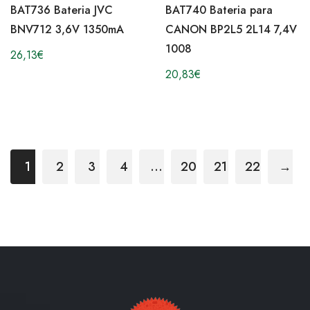
BAT736 Bateria JVC
BAT740 Bateria para
BNV712 3,6V 1350mA
CANON BP2L5 2L14 7,4V
1008
26,13
€
20,83
€
1
2
3
4
…
20
21
22
→