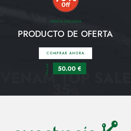
OFERTA EXCLUSIVA
PRODUCTO DE OFERTA
COMPRAR AHORA
Hasta
50.00 €
VENAM TOP SALE
35
%