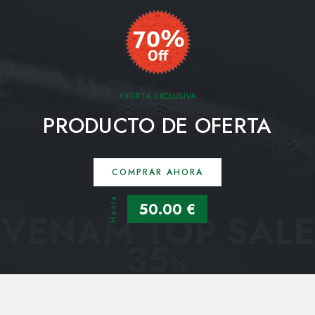
OFERTA EXCLUSIVA
PRODUCTO DE OFERTA
COMPRAR AHORA
Hasta
50.00 €
VENAM TOP SALE
35
%