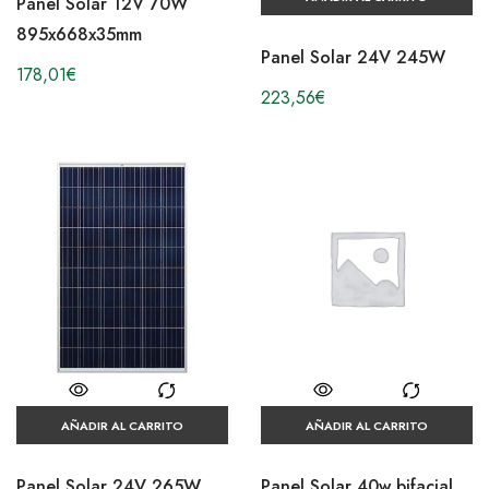
Panel Solar 12V 70W
895x668x35mm
Panel Solar 24V 245W
178,01
€
223,56
€
AÑADIR AL CARRITO
AÑADIR AL CARRITO
Panel Solar 24V 265W
Panel Solar 40w bifacial