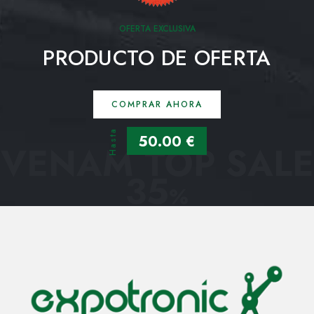
OFERTA EXCLUSIVA
PRODUCTO DE OFERTA
COMPRAR AHORA
Hasta
50.00 €
VENAM TOP SALE
35
%