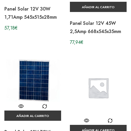
AÑADIR AL CARRITO
Panel Solar 12V 30W
1,71Amp 545x515x28mm
Panel Solar 12V 45W
57,18
€
2,5Amp 668x545x35mm
77,94
€
AÑADIR AL CARRITO
AÑADIR AL CARRITO