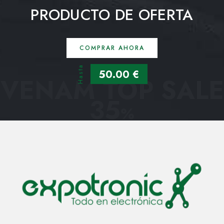
PRODUCTO DE OFERTA
COMPRAR AHORA
Hasta
50.00 €
VENAM TOP SALE
35
%