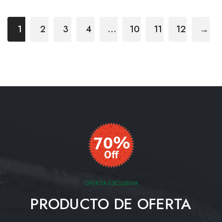
1
2
3
4
…
10
11
12
→
OFERTA EXCLUSIVA
PRODUCTO DE OFERTA