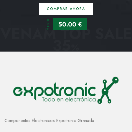
COMPRAR AHORA
Hasta
50.00 €
VENAM TOP SALE
35
%
Componentes Electronicos Expotronic Granada