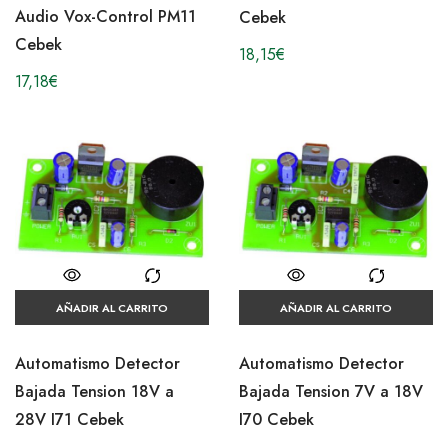
Audio Vox-Control PM11
Cebek
Cebek
18,15
€
17,18
€
AÑADIR AL CARRITO
AÑADIR AL CARRITO
Automatismo Detector
Automatismo Detector
Bajada Tension 18V a
Bajada Tension 7V a 18V
28V I71 Cebek
I70 Cebek