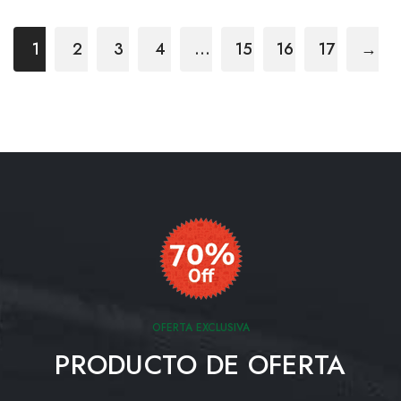
1
2
3
4
…
15
16
17
→
OFERTA EXCLUSIVA
PRODUCTO DE OFERTA