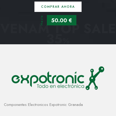
COMPRAR AHORA
Hasta
50.00 €
VENAM TOP SALE
35
%
Componentes Electronicos Expotronic Granada