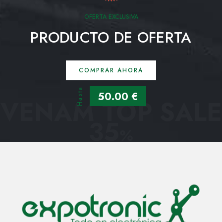
OFERTA EXCLUSIVA
PRODUCTO DE OFERTA
COMPRAR AHORA
Hasta
50.00 €
VENAM TOP SALE
35
%