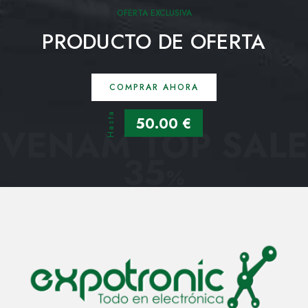
OFERTA EXCLUSIVA
PRODUCTO DE OFERTA
COMPRAR AHORA
Hasta
50.00 €
VENAM TOP SALE
35
%