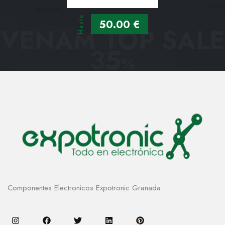
Hasta
50.00 €
VENAM TOP SALE
35
%
Componentes Electronicos Expotronic Granada