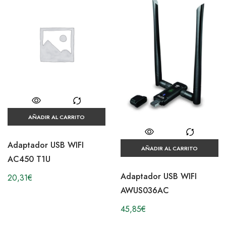
AÑADIR AL CARRITO
Adaptador USB WIFI
AÑADIR AL CARRITO
AC450 T1U
Adaptador USB WIFI
20,31
€
AWUS036AC
45,85
€