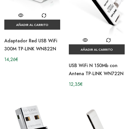
AÑADIR AL CARRITO
Adaptador Red USB WiFi
300M TP-LINK WN822N
AÑADIR AL CARRITO
14,26
€
USB WiFi N 150Mb con
Antena TP-LINK WN722N
12,35
€