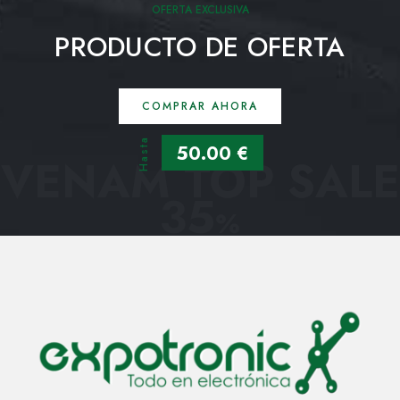
OFERTA EXCLUSIVA
PRODUCTO DE OFERTA
COMPRAR AHORA
Hasta
50.00 €
VENAM TOP SALE
35
%