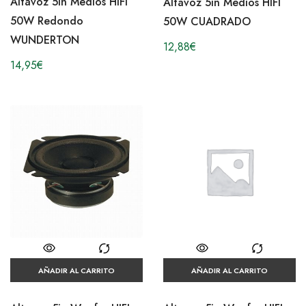
Altavoz 5in Medios HIFI
Altavoz 5in Medios HIFI
50W Redondo
50W CUADRADO
WUNDERTON
12,88
€
14,95
€
AÑADIR AL CARRITO
AÑADIR AL CARRITO