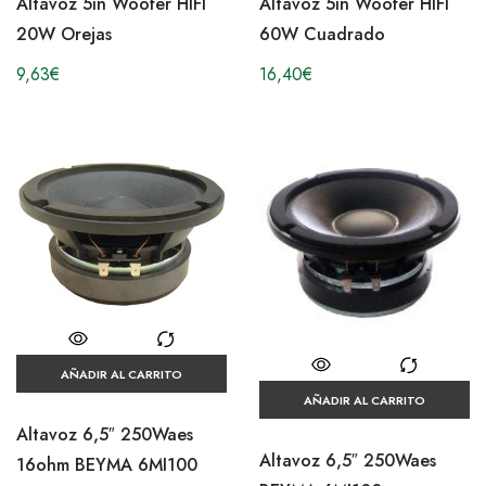
Altavoz 5in Woofer HIFI
Altavoz 5in Woofer HIFI
20W Orejas
60W Cuadrado
9,63
€
16,40
€
AÑADIR AL CARRITO
AÑADIR AL CARRITO
Altavoz 6,5″ 250Waes
Altavoz 6,5″ 250Waes
16ohm BEYMA 6MI100