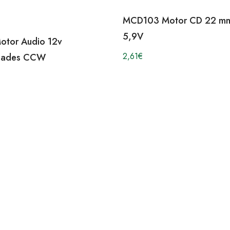
MCD103 Motor CD 22 mm
5,9V
tor Audio 12v
2,61
€
idades CCW