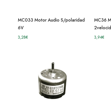
MC033 Motor Audio S/polaridad
MC36 Mo
6V
2veloc
3,28
€
3,94
€