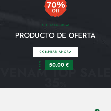
OFERTA EXCLUSIVA
PRODUCTO DE OFERTA
COMPRAR AHORA
Hasta
50.00 €
VENAM TOP SALE
35
%