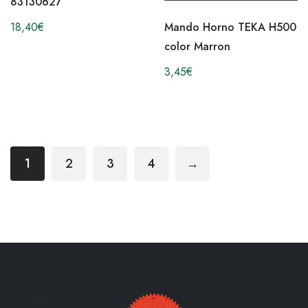
83130627
Mando Horno TEKA H500
18,40
€
color Marron
3,45
€
1
2
3
4
→