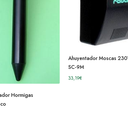
Ahuyentador Moscas 230
SC-9M
33,19
€
ador Hormigas
ico