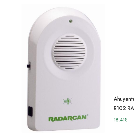
Ahuyent
R102 R
18,41
€