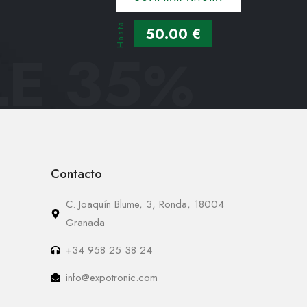
Hasta
50.00 €
E 35
%
Contacto
C. Joaquín Blume, 3, Ronda, 18004
Granada
+34 958 25 38 24
info@expotronic.com