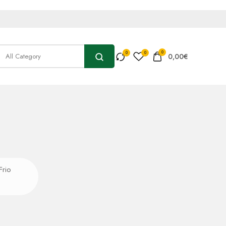
0
0,00
€
Frio