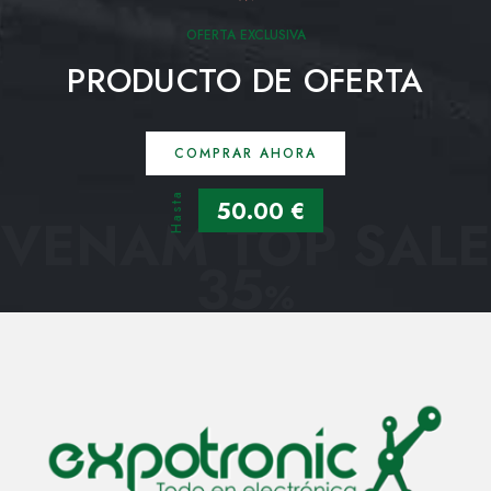
OFERTA EXCLUSIVA
PRODUCTO DE OFERTA
COMPRAR AHORA
Hasta
50.00 €
VENAM TOP SALE
35
%