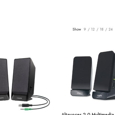
Show
9
12
18
24
Altavoces 2.0 Multimedia