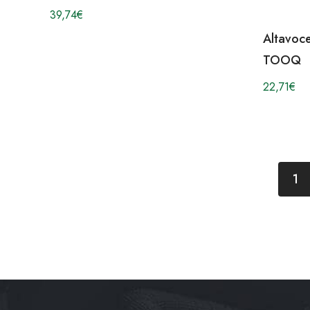
39,74
€
Altavoc
TOOQ
22,71
€
1