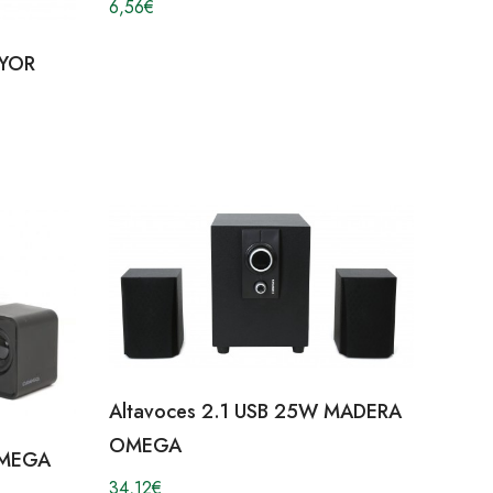
6,56
€
EYOR
Altavoces 2.1 USB 25W MADERA
OMEGA
OMEGA
34,12
€