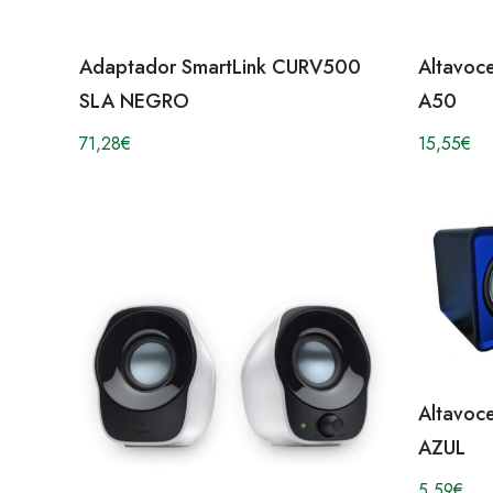
Adaptador SmartLink CURV500
Altavoc
SLA NEGRO
A50
71,28
€
15,55
€
Altavoc
AZUL
5,59
€