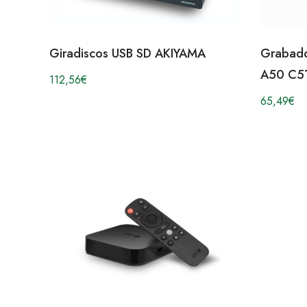
Giradiscos USB SD AKIYAMA
Grabador
A50 C5
112,56
€
65,49
€