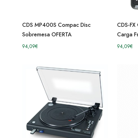
CDS MP400S Compac Disc
CDS-FX 
Sobremesa OFERTA
Carga F
94,09
€
94,09
€