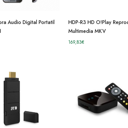
a Audio Digital Portatil
HDP-R3 HD O!Play Repro
1
Multimedia MKV
169,83
€