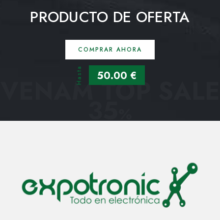
PRODUCTO DE OFERTA
COMPRAR AHORA
Hasta
50.00 €
VENAM TOP SALE
35
%