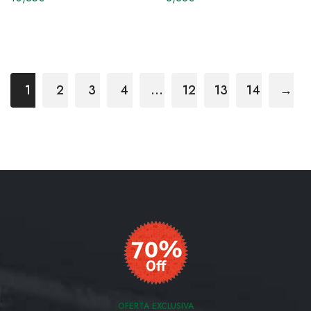
1
2
3
4
…
12
13
14
→
OFERTA EXCLUSIVA