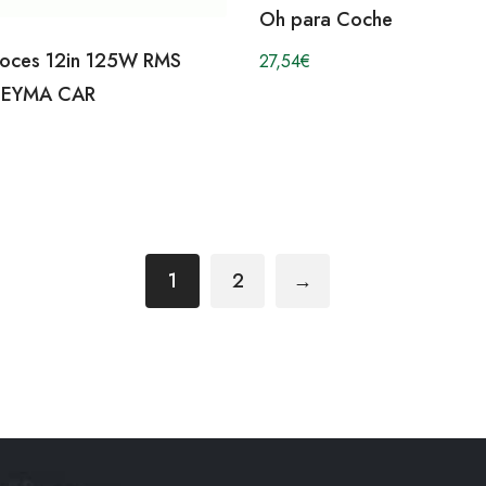
Oh para Coche
avoces 12in 125W RMS
27,54
€
BEYMA CAR
1
2
→