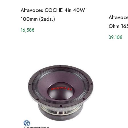
Altavoces COCHE 4in 40W
Altavoc
100mm (2uds.)
Ohm 165
16,58
€
39,10
€