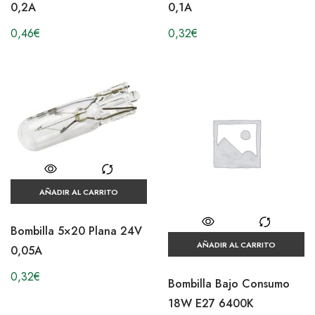
0,2A
0,1A
0,46
€
0,32
€
AÑADIR AL CARRITO
Bombilla 5×20 Plana 24V
AÑADIR AL CARRITO
0,05A
0,32
€
Bombilla Bajo Consumo
18W E27 6400K