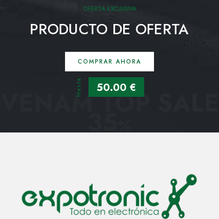
OFERTA EXCLUSIVA
PRODUCTO DE OFERTA
COMPRAR AHORA
Hasta
50.00 €
VENAM TOP SALE
35
%