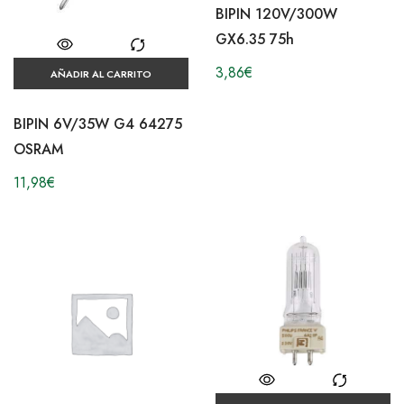
BIPIN 120V/300W
GX6.35 75h
3,86
€
AÑADIR AL CARRITO
BIPIN 6V/35W G4 64275
OSRAM
11,98
€