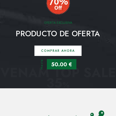
OFERTA EXCLUSIVA
PRODUCTO DE OFERTA
COMPRAR AHORA
Hasta
50.00 €
VENAM TOP SALE
35
%