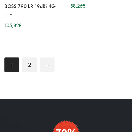
58,26
€
BOSS 790 LR 19dBi 4G-
LTE
105,82
€
1
2
→