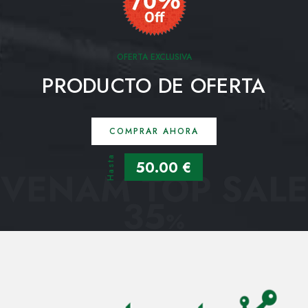
OFERTA EXCLUSIVA
PRODUCTO DE OFERTA
COMPRAR AHORA
Hasta
50.00 €
VENAM TOP SALE
35
%