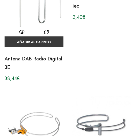
iec
2,40
€
AÑADIR AL CARRITO
Antena DAB Radio Digital
3E
38,44
€