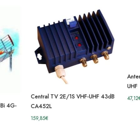
Ante
UHF
Central TV 2E/1S VHF-UHF 43dB
47,12
Bi 4G-
CA452L
159,85
€