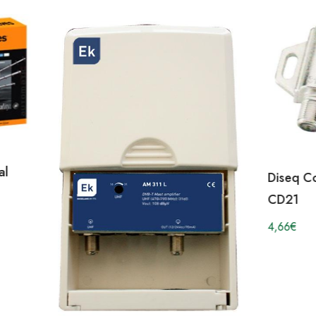
al
Diseq C
CD21
4,66
€